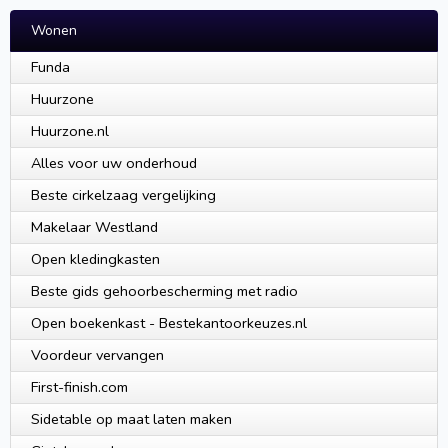
Wonen
Funda
Huurzone
Huurzone.nl
Alles voor uw onderhoud
Beste cirkelzaag vergelijking
Makelaar Westland
Open kledingkasten
Beste gids gehoorbescherming met radio
Open boekenkast - Bestekantoorkeuzes.nl
Voordeur vervangen
First-finish.com
Sidetable op maat laten maken