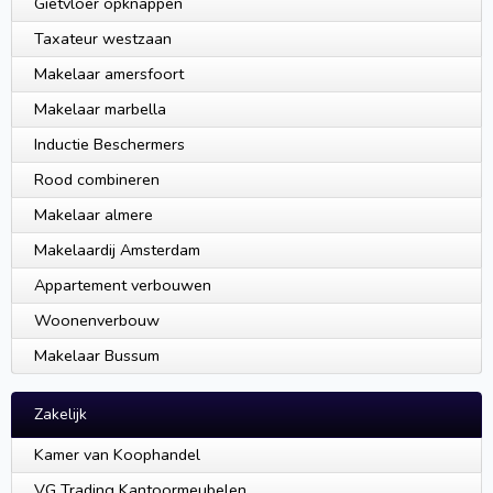
Gietvloer opknappen
Taxateur westzaan
Makelaar amersfoort
Makelaar marbella
Inductie Beschermers
Rood combineren
Makelaar almere
Makelaardij Amsterdam
Appartement verbouwen
Woonenverbouw
Makelaar Bussum
Zakelijk
Kamer van Koophandel
VG Trading Kantoormeubelen