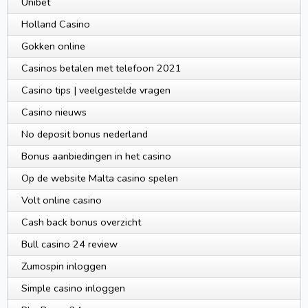
Unibet
Holland Casino
Gokken online
Casinos betalen met telefoon 2021
Casino tips | veelgestelde vragen
Casino nieuws
No deposit bonus nederland
Bonus aanbiedingen in het casino
Op de website Malta casino spelen
Volt online casino
Cash back bonus overzicht
Bull casino 24 review
Zumospin inloggen
Simple casino inloggen