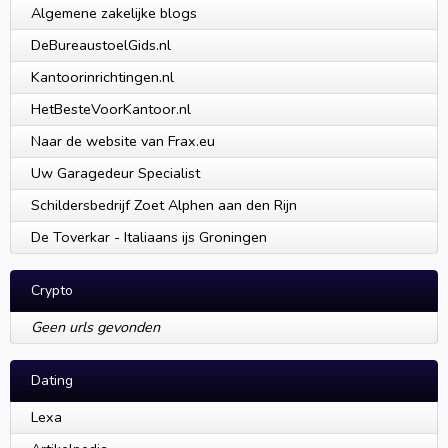
Algemene zakelijke blogs
DeBureaustoelGids.nl
Kantoorinrichtingen.nl
HetBesteVoorKantoor.nl
Naar de website van Frax.eu
Uw Garagedeur Specialist
Schildersbedrijf Zoet Alphen aan den Rijn
De Toverkar - Italiaans ijs Groningen
Crypto
Geen urls gevonden
Dating
Lexa