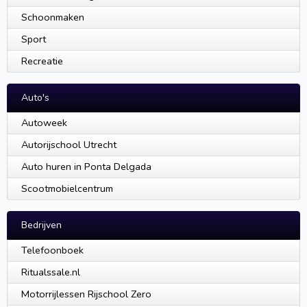
Schoonmaken
Sport
Recreatie
Auto's
Autoweek
Autorijschool Utrecht
Auto huren in Ponta Delgada
Scootmobielcentrum
Bedrijven
Telefoonboek
Ritualssale.nl
Motorrijlessen Rijschool Zero