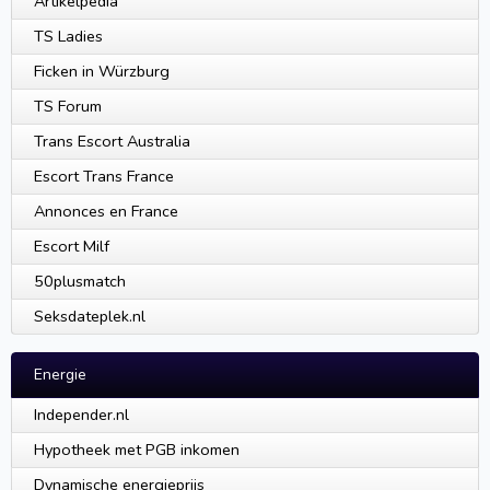
Artikelpedia
TS Ladies
Ficken in Würzburg
TS Forum
Trans Escort Australia
Escort Trans France
Annonces en France
Escort Milf
50plusmatch
Seksdateplek.nl
Energie
Independer.nl
Hypotheek met PGB inkomen
Dynamische energieprijs