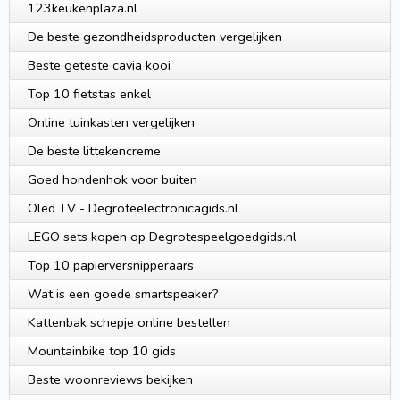
123keukenplaza.nl
De beste gezondheidsproducten vergelijken
Beste geteste cavia kooi
Top 10 fietstas enkel
Online tuinkasten vergelijken
De beste littekencreme
Goed hondenhok voor buiten
Oled TV - Degroteelectronicagids.nl
LEGO sets kopen op Degrotespeelgoedgids.nl
Top 10 papierversnipperaars
Wat is een goede smartspeaker?
Kattenbak schepje online bestellen
Mountainbike top 10 gids
Beste woonreviews bekijken