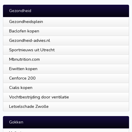
Gezondheid
Gezondheidsplein
Baclofen kopen
Gezondheid-advies.nl
Sportnieuws uit Utrecht
Mbnutrition.com
Eiwitten kopen
Cenforce 200
Cialis kopen
Vochtbestrijding door ventilatie
Letselschade Zwolle
Gokken