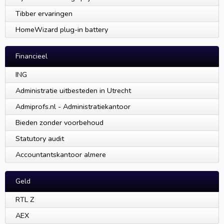
Tibber ervaringen
HomeWizard plug-in battery
Financieel
ING
Administratie uitbesteden in Utrecht
Admiprofs.nl - Administratiekantoor
Bieden zonder voorbehoud
Statutory audit
Accountantskantoor almere
Geld
RTL Z
AEX