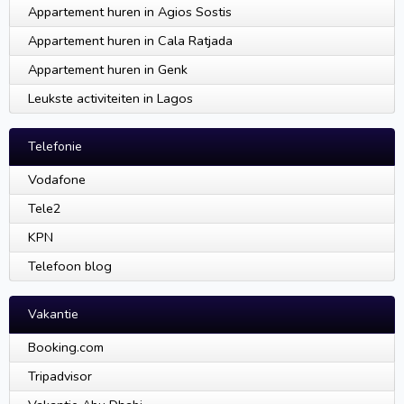
Appartement huren in Agios Sostis
Appartement huren in Cala Ratjada
Appartement huren in Genk
Leukste activiteiten in Lagos
Telefonie
Vodafone
Tele2
KPN
Telefoon blog
Vakantie
Booking.com
Tripadvisor